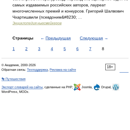
самых издаваемых российских авторов, лауреат
многочисленных премий и конкурсов. Григорий Шалвович
Чхартишвили (псевдоним&#8230; …
Энциклопедия ньюсмейкеров
Страницы
←
Предыдущая
Следующая
→
1
2
3
4
5
6
7
8
© Академик, 2000-2026
18+
Обратная связь:
Техподдержка
,
Реклама на сайте
👣 Путешествия
Экспорт словарей на сайты
, сделанные на PHP,
Joomla,
Drupal,
WordPress, MODx.