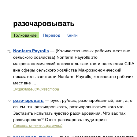
разочаровывать
Толкование
Перевод
Книги
Nonfarm Payrolls
— (Количество новых рабочих мест вне
71
сельского хозяйства) Nonfarm Payrolls это
макроэкономический показатель занятости населения США
вне сферы сельского хозяйства Макроэкономический
показатель занятости Nonfarm Payrolls, количество рабочих
мест вне …
Энциклопедия инвестора
разочаровать
— ру/ю, ру/ешь; разочаро/ванный; ван, а, о;
72
св. см. тж. разочаровывать, разочаровываться кого что
Заставить испытать чувство разочарования. Что вас так
разочаровало? Ответ разочаровал аудиторию …
Словарь многих выражений