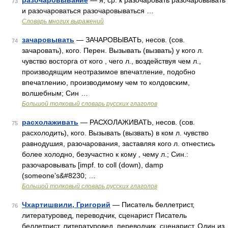
разочаровывание
— я; ср. к разочаровать разочаровывать
73
и разочароваться разочаровываться …
Словарь многих выражений
зачаровывать
— ЗАЧАРОВЫВАТЬ, несов. (сов.
74
зачаровать), кого. Перен. Вызывать (вызвать) у кого л.
чувство восторга от кого , чего л., воздействуя чем л.,
производящим неотразимое впечатление, подобно
впечатлению, производимому чем то колдовским,
волшебным; Син …
Большой толковый словарь русских глаголов
расхолаживать
— РАСХОЛАЖИВАТЬ, несов. (сов.
75
расхолодить), кого. Вызывать (вызвать) в ком л. чувство
равнодушия, разочарования, заставляя кого л. отнестись
более холодно, безучастно к кому , чему л.; Син.:
разочаровывать [impf. to coll (down), damp
(someone’s&#8230; …
Большой толковый словарь русских глаголов
Чхартишвили, Григорий
— Писатель беллетрист,
76
литературовед, переводчик, сценарист Писатель
беллетрист, литературовед, переводчик, сценарист. Один из